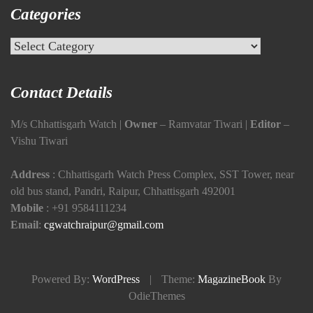
Categories
Categories
Contact Details
M/s Chhattisgarh Watch |
Owner
– Ramvatar Tiwari |
Editor
–
Vishu Tiwari
Address
: Chhattisgarh Watch Press Complex, SST Tower, near
old bus stand, Pandri, Raipur, Chhattisgarh 492001
Mobile
:
+91 9584111234
Email
:
cgwatchraipur@gmail.com
Powered By:
WordPress
|
Theme:
MagazineBook
By
OdieThemes