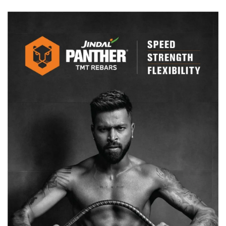
रणदीप
सुरजेवाला
बोले-
सच
छिपा
रही
केंद्र
सरकार