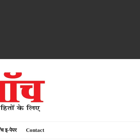
ॉच इ-पेपर
Contact