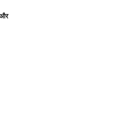
ह और
ारी