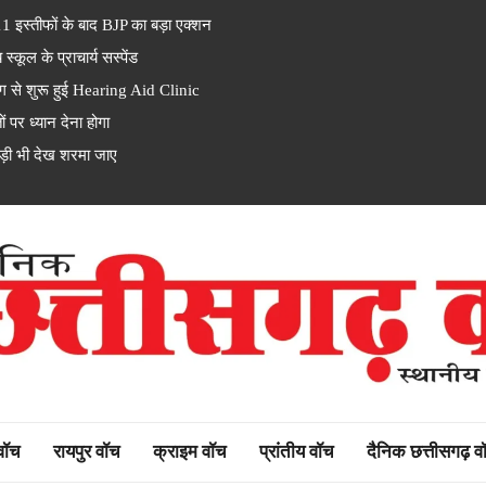
इस्तीफों के बाद BJP का बड़ा एक्शन
ूल के प्राचार्य सस्पेंड
से शुरू हुई Hearing Aid Clinic
पर ध्यान देना होगा
ड़ी भी देख शरमा जाए
rh watch
 वॉच
रायपुर वॉच
क्राइम वॉच
प्रांतीय वॉच
दैनिक छत्तीसगढ़ व