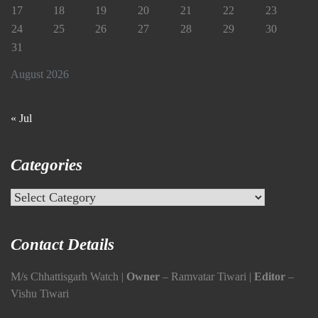
17
18
19
20
21
22
23
24
25
26
27
28
29
30
31
August 2026
« Jul
Categories
Categories
Contact Details
M/s Chhattisgarh Watch |
Owner
– Ramvatar Tiwari |
Editor
–
Vishu Tiwari