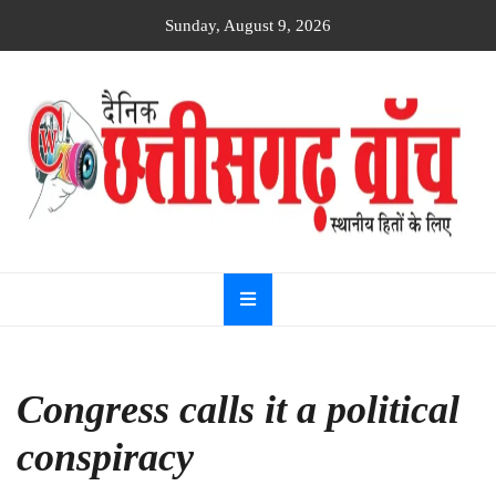
Skip
Sunday, August 9, 2026
to
content
Dainik
Chhattisgarh
watch
Congress calls it a political
conspiracy