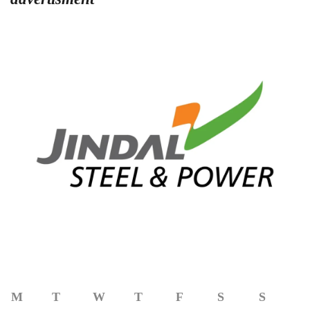
M
T
W
T
F
S
S