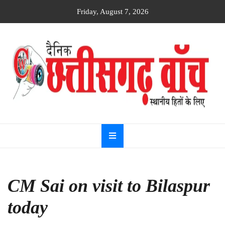
Skip
Friday, August 7, 2026
to
content
Dainik
Chhattisgarh
watch
CM Sai on visit to Bilaspur
today