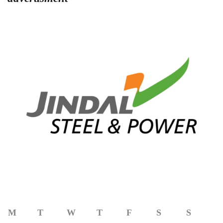
M
T
W
T
F
S
S