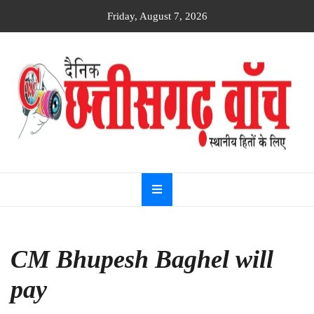
Skip
Friday, August 7, 2026
to
content
Dainik
Chhattisgarh
watch
CM Bhupesh Baghel will
pay