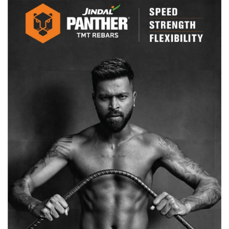
रूपये,
CM
भूपेश
बघेल
करेंगे
भुगतान