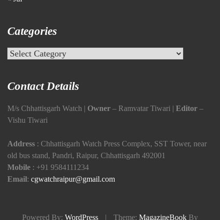
Categories
Categories
Contact Details
M/s Chhattisgarh Watch |
Owner
– Ramvatar Tiwari |
Editor
–
Vishu Tiwari
Address
: Chhattisgarh Watch Press Complex, SST Tower, near
old bus stand, Pandri, Raipur, Chhattisgarh 492001
Mobile
:
+91 9584111234
Email
:
cgwatchraipur@gmail.com
Powered By:
WordPress
|
Theme:
MagazineBook
By