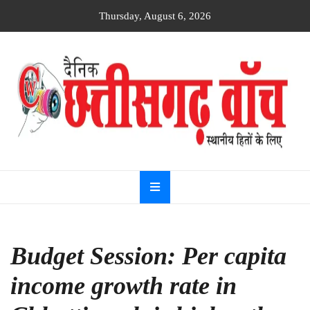
Skip
Thursday, August 6, 2026
to
content
Dainik
Chhattisgarh
watch
Budget Session: Per capita
income growth rate in