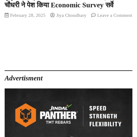
चौधरी ने पेश किया Economic Survey सर्वे
February 28, 2025
Jiya Choudhary
Leave a Comment
on
Budget
Session
:
छत्तीसगढ़
में
प्रति
व्यक्ति
आय
Advertisment
वृद्धि
दर
राष्ट्रीय
औसत
से
ज्यादा,
वित्त
मंत्री
ओपी