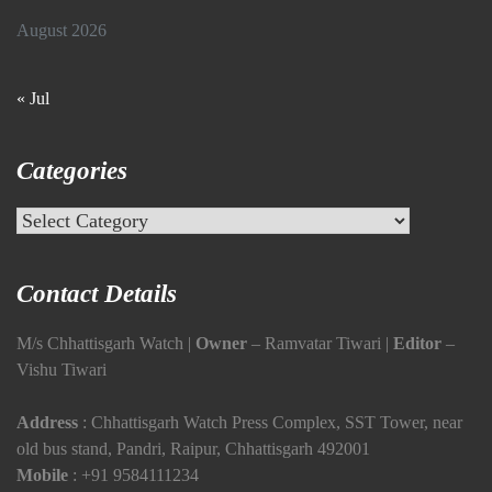
August 2026
« Jul
Categories
Categories
Contact Details
M/s Chhattisgarh Watch |
Owner
– Ramvatar Tiwari |
Editor
–
Vishu Tiwari
Address
: Chhattisgarh Watch Press Complex, SST Tower, near
old bus stand, Pandri, Raipur, Chhattisgarh 492001
Mobile
:
+91 9584111234