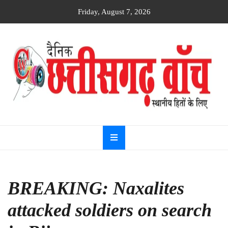
Skip
Friday, August 7, 2026
to
content
Dainik
Chhattisgarh
watch
BREAKING: Naxalites
attacked soldiers on search