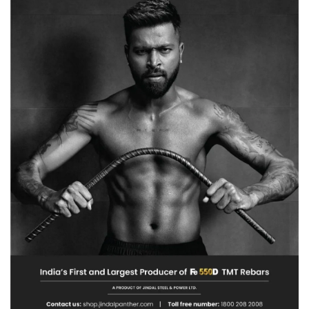
संख्या
में
पुलिस
बल
तैनात…