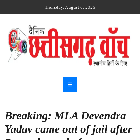
Skip
Thursday, August 6, 2026
to
content
Dainik
Chhattisgarh
watch
Breaking: MLA Devendra
Yadav came out of jail after