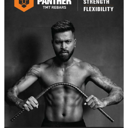
जवान
शहीद,
इलाके
में
सर्च
ऑपरेशन
जारी…