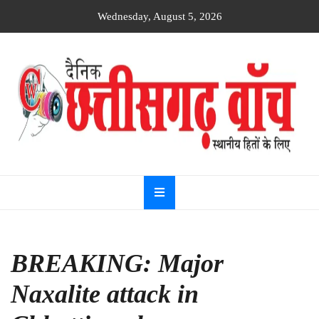
Skip
Wednesday, August 5, 2026
to
content
Dainik
Chhattisgarh
watch
BREAKING: Major
Naxalite attack in