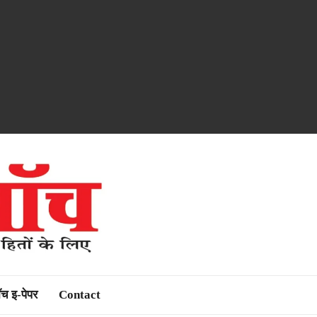
ॉच इ-पेपर
Contact