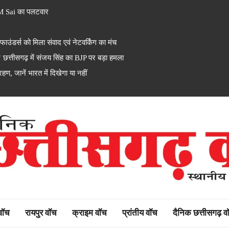
M Sai का पलटवार
ंडर्स को मिला संवाद एवं नेटवर्किंग का मंच
त्तीसगढ़ में संजय सिंह का BJP पर बड़ा हमला
ण, जानें भारत में दिखेगा या नहीं
rh watch
 वॉच
रायपुर वॉच
क्राइम वॉच
प्रांतीय वॉच
दैनिक छत्तीसगढ़ व