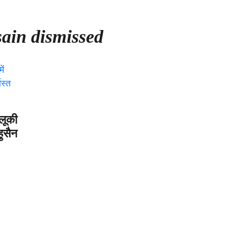
ain dismissed
लूकी
हुसैन
र:
ासपुर
ायक
ेश