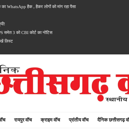
 का WhatsApp हैक , हैकर लोगों को मांग रहा पैसा
्पी!
PS समेत 3 को CBI कोर्ट का नोटिस
ें लिस्ट
rh watch
 वॉच
रायपुर वॉच
क्राइम वॉच
प्रांतीय वॉच
दैनिक छत्तीसगढ़ व