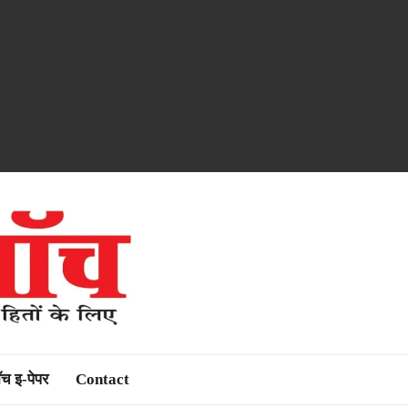
ॉच इ-पेपर
Contact