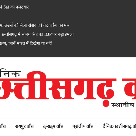
M Sai का पलटवार
ंडर्स को मिला संवाद एवं नेटवर्किंग का मंच
त्तीसगढ़ में संजय सिंह का BJP पर बड़ा हमला
ण, जानें भारत में दिखेगा या नहीं
rh watch
 वॉच
रायपुर वॉच
क्राइम वॉच
प्रांतीय वॉच
दैनिक छत्तीसगढ़ व