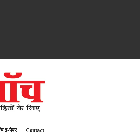
ॉच इ-पेपर
Contact