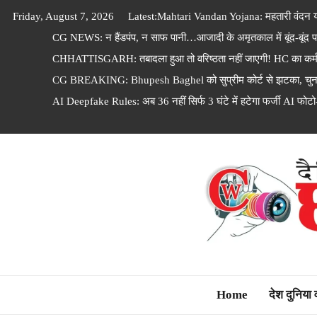
Skip
Friday, August 7, 2026
Latest:
Mahtari Vandan Yojana: महतारी वंदन यो
to
CG NEWS: न हैंडपंप, न साफ पानी…आजादी के अमृतकाल में बूंद-बूंद पा
content
CHHATTISGARH: तबादला हुआ तो वरिष्ठता नहीं जाएगी! HC का कर्मचारि
CG BREAKING: Bhupesh Baghel को सुप्रीम कोर्ट से झटका, चुनाव
AI Deepfake Rules: अब 36 नहीं सिर्फ 3 घंटे में हटेगा फर्जी AI फोटो
Dainik Chhattisga
Home
देश दुनिया