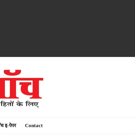
ॉच इ-पेपर
Contact