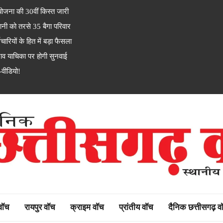
जना की 30वीं किस्त जारी
नी को तरसे 35 बैगा परिवार
यों के हित में बड़ा फैसला
 याचिका पर होगी सुनवाई
-वीडियो!
rh watch
 वॉच
रायपुर वॉच
क्राइम वॉच
प्रांतीय वॉच
दैनिक छत्तीसगढ़ व