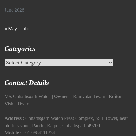
June 2026
« May
Jul »
Categories
Categories
Contact Details
M/s Chhattisgarh Watch |
Owner
– Ramvatar Tiwari |
Editor
–
Vishu Tiwari
Address
: Chhattisgarh Watch Press Complex, SST Tower, near
old bus stand, Pandri, Raipur, Chhattisgarh 492001
Mobile
:
+91 9584111234