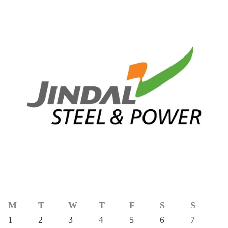
M
T
W
T
F
S
S
1
2
3
4
5
6
7