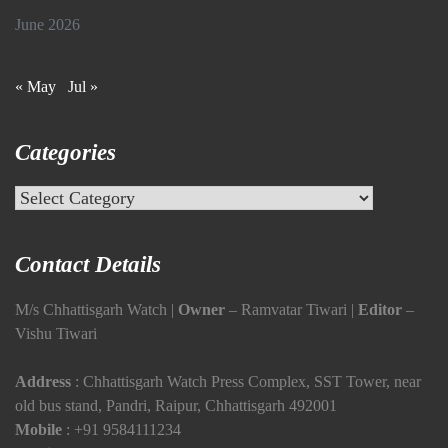
June 2026
« May
Jul »
Categories
Categories
Contact Details
M/s Chhattisgarh Watch |
Owner
– Ramvatar Tiwari |
Editor
–
Vishu Tiwari
Address
: Chhattisgarh Watch Press Complex, SST Tower, near
old bus stand, Pandri, Raipur, Chhattisgarh 492001
Mobile
:
+91 9584111234