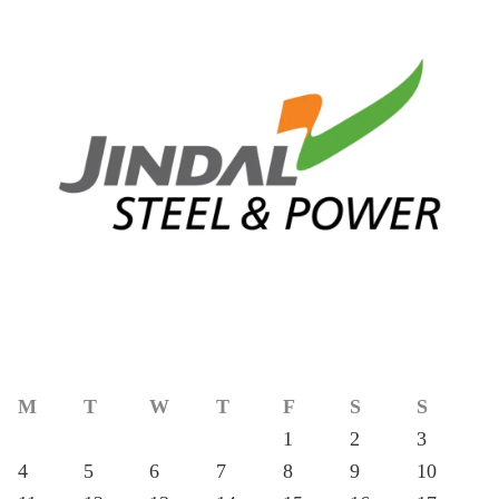
M
T
W
T
F
S
S
1
2
3
4
5
6
7
8
9
10