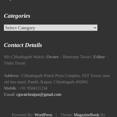
Categories
Categories
Contact Details
M/s Chhattisgarh Watch |
Owner
– Ramvatar Tiwari |
Editor
–
Vishu Tiwari
Address
: Chhattisgarh Watch Press Complex, SST Tower, near
old bus stand, Pandri, Raipur, Chhattisgarh 492001
Mobile
:
+91 9584111234
Email
:
cgwatchraipur@gmail.com
Powered By:
WordPress
|
Theme:
MagazineBook
By