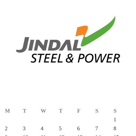
M
T
W
T
F
S
S
1
2
3
4
5
6
7
8