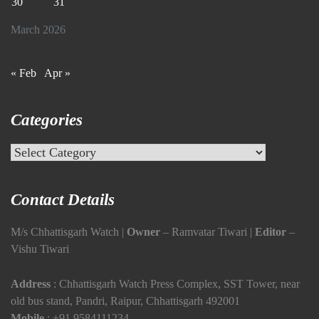
30
31
March 2026
« Feb
Apr »
Categories
Categories
Contact Details
M/s Chhattisgarh Watch |
Owner
– Ramvatar Tiwari |
Editor
–
Vishu Tiwari
Address
: Chhattisgarh Watch Press Complex, SST Tower, near
old bus stand, Pandri, Raipur, Chhattisgarh 492001
Mobile
:
+91 9584111234