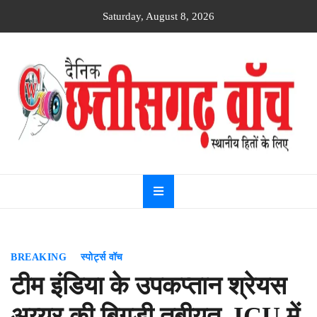
Skip
Saturday, August 8, 2026
to
content
Dainik
Chhattisgarh
watch
BREAKING
स्पोर्ट्स वॉच
टीम इंडिया के उपकप्तान श्रेयस
अय्यर की बिगड़ी तबीयत, ICU में