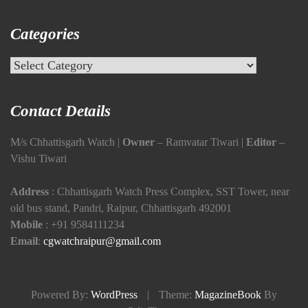
Categories
Categories
Contact Details
M/s Chhattisgarh Watch |
Owner
– Ramvatar Tiwari |
Editor
–
Vishu Tiwari
Address
: Chhattisgarh Watch Press Complex, SST Tower, near
old bus stand, Pandri, Raipur, Chhattisgarh 492001
Mobile
:
+91 9584111234
Email
:
cgwatchraipur@gmail.com
Powered By:
WordPress
|
Theme:
MagazineBook
By