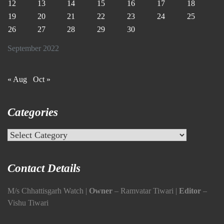
12
13
14
15
16
17
18
19
20
21
22
23
24
25
26
27
28
29
30
September 2022
« Aug
Oct »
Categories
Categories
Contact Details
M/s Chhattisgarh Watch |
Owner
– Ramvatar Tiwari |
Editor
–
Vishu Tiwari