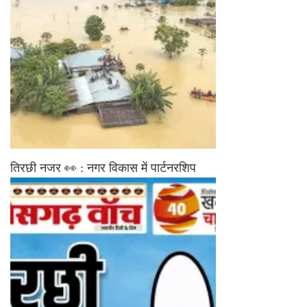
तिरछी नजर 👀 : नगर विकास में पार्टनरशिप