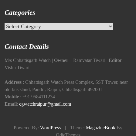
Categories
Categories
Contact Details
M/s Chhattisgarh Watch |
Owner
– Ramvatar Tiwari |
Editor
–
Vishu Tiwari
Address
: Chhattisgarh Watch Press Complex, SST Tower, near
old bus stand, Pandri, Raipur, Chhattisgarh 492001
Mobile
:
+91 9584111234
Email
:
cgwatchraipur@gmail.com
Powered By:
WordPress
|
Theme:
MagazineBook
By
OdieThemes