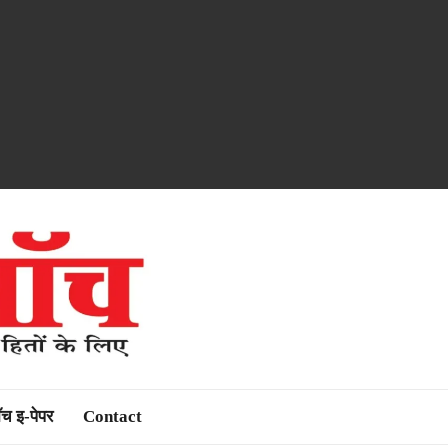
ॉच इ-पेपर
Contact