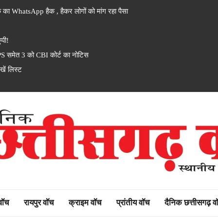
 का WhatsApp हैक , हैकर लोगों को मांग रहा पैसा
्पी!
PS समेत 3 को CBI कोर्ट का नोटिस
ें लिस्ट
rh watch
 वॉच
रायपुर वॉच
क्राइम वॉच
प्रांतीय वॉच
दैनिक छत्तीसगढ़ व