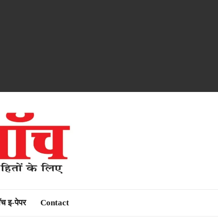
ॉच इ-पेपर
Contact