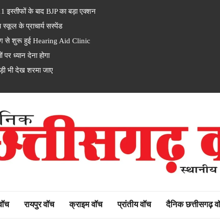
इस्तीफों के बाद BJP का बड़ा एक्शन
ूल के प्राचार्य सस्पेंड
से शुरू हुई Hearing Aid Clinic
पर ध्यान देना होगा
ड़ी भी देख शरमा जाए
rh watch
 वॉच
रायपुर वॉच
क्राइम वॉच
प्रांतीय वॉच
दैनिक छत्तीसगढ़ व