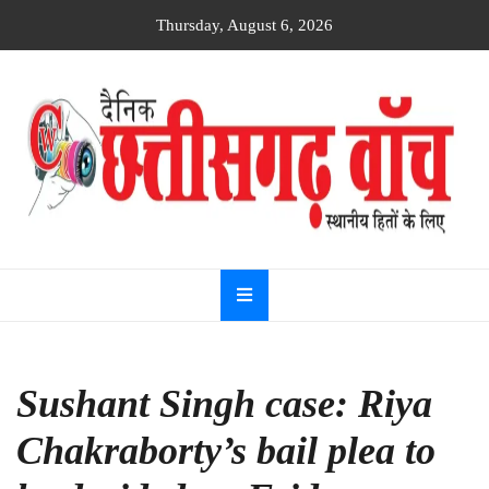
Skip
Thursday, August 6, 2026
to
content
Dainik
Chhattisgarh
watch
Sushant Singh case: Riya
Chakraborty’s bail plea to