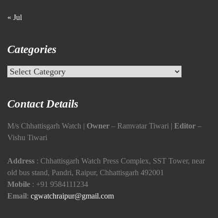
« Jul
Categories
Categories
Contact Details
M/s Chhattisgarh Watch |
Owner
– Ramvatar Tiwari |
Editor
–
Vishu Tiwari
Address
: Chhattisgarh Watch Press Complex, SST Tower, near
old bus stand, Pandri, Raipur, Chhattisgarh 492001
Mobile
:
+91 9584111234
Email
:
cgwatchraipur@gmail.com