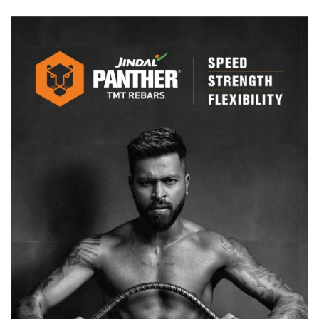
की
याचिका
पर
शुक्रवार
को
होगा
फैसला