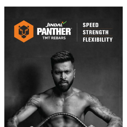
प्रबंध
समिति,
देखिए
नामों
की
पूरी
सूची