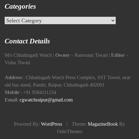
Categories
Categories
Contact Details
M/s Chhattisgarh Watch |
Owner
– Ramvatar Tiwari |
Editor
–
Vishu Tiwari
Address
: Chhattisgarh Watch Press Complex, SST Tower, near
old bus stand, Pandri, Raipur, Chhattisgarh 492001
Mobile
:
+91 9584111234
Email
:
cgwatchraipur@gmail.com
Powered By:
WordPress
|
Theme:
MagazineBook
By
OdieThemes