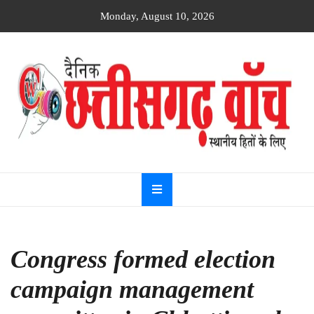
Skip
Monday, August 10, 2026
to
content
Dainik
Chhattisgarh
watch
Congress formed election
campaign management