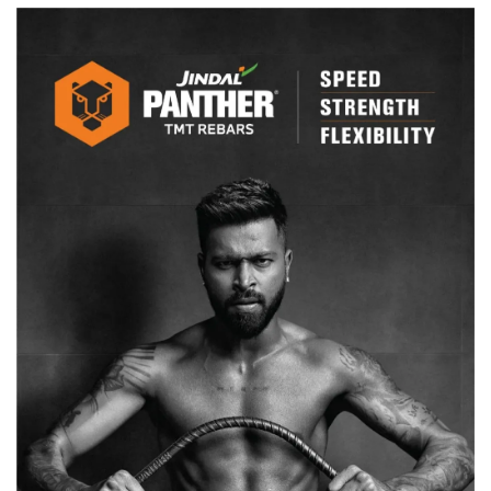
लिए
आए
14
नाम,
हाईकमान
जल्द
लेगा
निर्णय