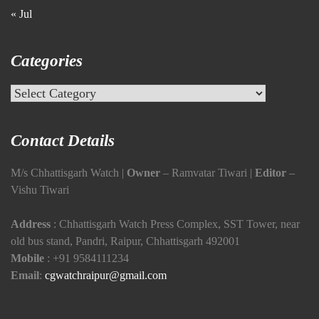
« Jul
Categories
Categories
Contact Details
M/s Chhattisgarh Watch |
Owner
– Ramvatar Tiwari |
Editor
–
Vishu Tiwari
Address
: Chhattisgarh Watch Press Complex, SST Tower, near
old bus stand, Pandri, Raipur, Chhattisgarh 492001
Mobile
:
+91 9584111234
Email
:
cgwatchraipur@gmail.com