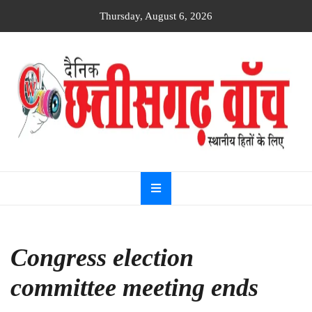
Skip
Thursday, August 6, 2026
to
content
Dainik
Chhattisgarh
watch
Congress election
committee meeting ends