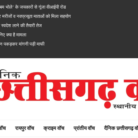
म-बम भोले’ के जयकारों से गूंजा वीआईपी रोड
ंसर मरीजों व नवप्रसूता माताओं को मिला सहयोग
 स्वदेश लाने की तैयारी तेज
ए क्या है मामला
 पकड़कर मांगनी पड़ी माफी
rh watch
 वॉच
रायपुर वॉच
क्राइम वॉच
प्रांतीय वॉच
दैनिक छत्तीसगढ़ व