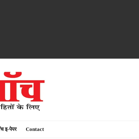
ॉच इ-पेपर
Contact