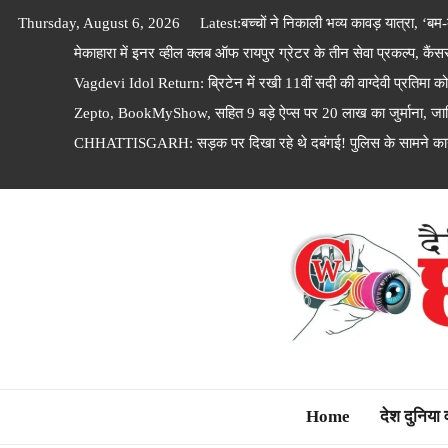
Skip
Thursday, August 6, 2026
Latest:
बच्चों ने निकाली भव्य कावड़ यात्रा, ‘ब
to
मेकाहारा में इनर व्हील क्लब ऑफ रायपुर ग्रेटर के तीन सेवा प्रकल्प, कै
content
Vagdevi Idol Return: ब्रिटेन में रखी 11वीं सदी की वाग्देवी प्रतिमा को
Zepto, BookMyShow, सहित 9 बड़े ऐप्स पर 20 लाख का जुर्माना, जानि
CHHATTISGARH: सड़क पर दिखा रहे थे दबंगई! पुलिस के सामने कान
Dainik Chhattisga
Home
देश दुनिया