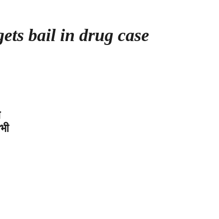
ts bail in drug case
त
 भी
eking
ws:
ग
स