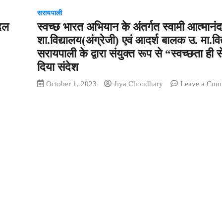
सरायपाली
 दल
स्वच्छ भारत अभियान के अंतर्गत स्वामी आत्मानं
शा.विद्यालय(अंग्रेजी) एवं आदर्श बालक उ. मा.वि
सरायपाली के द्वारा संयुक्त रूप से “स्वच्छता ही 
न
दिया संदेश
October 1, 2023
Jiya Choudhary
Leave a Co
ण
on
भारती
हॉस्पिटल
ें
डॉ.
ेनू