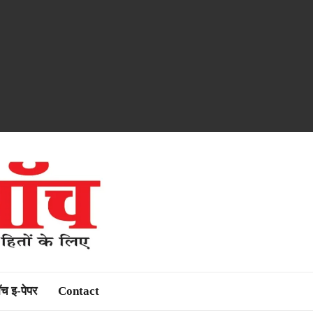
ॉच इ-पेपर
Contact