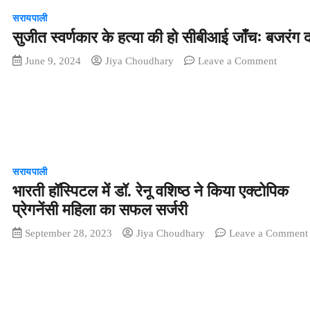
ग्रामीण
लाख
सरायपाली
पानी
से
सुजीत स्वर्णकार के हत्या की हो सीबीआई जाँचः बजरंग
की
अधिक
समस्या
का
on
June 9, 2024
Jiya Choudhary
Leave a Comment
से
नुकसा
सुजीत
परेशान,
स्वर्णकार
समस्या
के
के
हत्या
निराकर
की
हेतु
हो
जनपद
सीबीआई
सरायपाली
पहुंचे
जाँचः
भारती हॉस्पिटल में डॉ. रेनू वशिष्ठ ने किया एक्टोपिक
ग्रामीण
बजरंग
प्रेगनेंसी महिला का सफल सर्जरी
दल
September 28, 2023
Jiya Choudhary
Leave a Comment
म
र