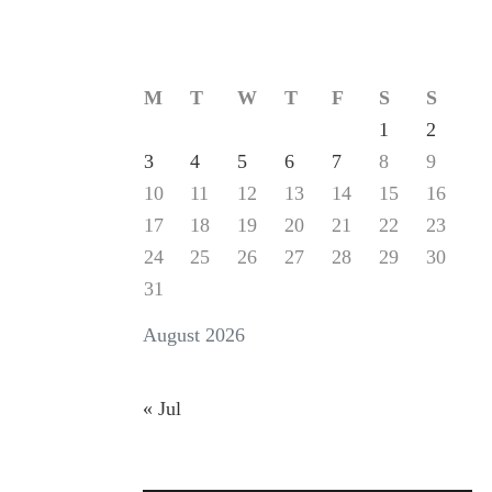
मा.विद्यालय
सरायपाली
के
द्वारा
M
T
W
T
F
S
S
संयुक्त
रूप
1
2
से
3
4
5
6
7
8
9
“स्वच्छता
10
11
12
13
14
15
16
ही
सेवा”
17
18
19
20
21
22
23
का
24
25
26
27
28
29
30
दिया
31
संदेश
August 2026
« Jul