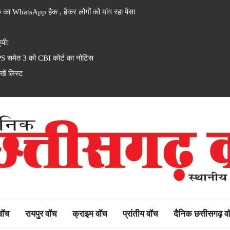
 का WhatsApp हैक , हैकर लोगों को मांग रहा पैसा
्पी!
PS समेत 3 को CBI कोर्ट का नोटिस
ें लिस्ट
rh watch
 वॉच
रायपुर वॉच
क्राइम वॉच
प्रांतीय वॉच
दैनिक छत्तीसगढ़ व