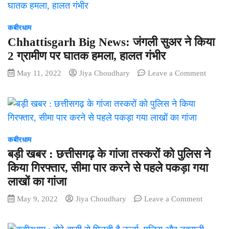
में
सरकारी
डेरा
दफ्तर
जमाए
राम
कबीरधाम
हुए,
भरोसे!
Chhattisgarh Big News: जंगली सुअर ने किया
वन
कर्मचारी
2 ग्रामीण पर घातक हमला, हालत गंभीर
विभाग
ने
अलर्ट
on
May 11, 2022
Jiya Choudhary
Leave a Comment
ऑफिस
पर
Chhatt
में
…
Big
छलका
News:
जाम,
जंगली
वीडियो
सुअर
तेजी
ने
कबीरधाम
से
किया
हो
बड़ी खबर : छत्तीसगढ़ के गांजा तस्करों को पुलिस ने
2
रहा
किया गिरफ्तार, सीमा पार करने से पहले पकड़ा गया
ग्रामीण
वायरल
लाखों का गांजा
पर
घातक
on
May 9, 2022
Jiya Choudhary
Leave a Comment
हमला,
बड़ी
हालत
खबर