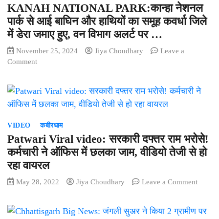
KANAH NATIONAL PARK:कान्हा नेशनल
पार्क से आई बाघिन और हाथियों का समूह कवर्धा जिले
में डेरा जमाए हुए, वन विभाग अलर्ट पर …
November 25, 2024
Jiya Choudhary
Leave a
on
Comment
KANAH
NATIONAL
PARK:कान्हा
नेशनल
पार्क
से
VIDEO
कबीरधाम
आई
Patwari Viral video: सरकारी दफ्तर राम भरोसे!
बाघिन
कर्मचारी ने ऑफिस में छलका जाम, वीडियो तेजी से हो
और
रहा वायरल
हाथियों
का
on
May 28, 2022
Jiya Choudhary
Leave a Comment
समूह
Patwar
कवर्धा
Viral
जिले
video: