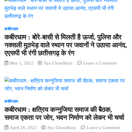
गंभीर
:
छत्तीसगढ़
के
गांजा
तस्करों
कबीरधाम
को
कबीरधाम : बोरे-बासी से मिलती है ऊर्जा, पुलिस और
पुलिस
नक्सली मुठभेड़ वाले स्थान पर जवानों ने उठाया आनंद,
ने
एएसपी भी रंगी छतीसगढ़ के रंग
किया
गिरफ्तार,
on
May 1, 2022
Jiya Choudhary
Leave a Comment
सीमा
कबीरधाम
पार
:
करने
बोरे-
से
बासी
पहले
से
पकड़ा
मिलती
कबीरधाम
गया
है
कबीरधाम : क्षत्रिय कन्नुजिया समाज की बैठक,
लाखों
ऊर्जा,
समाज एकता पर जोर, भवन निर्माण को लेकर भी चर्चा
का
पुलिस
गांजा
on
April 28, 2022
Jiya Choudhary
Leave a Comment
और