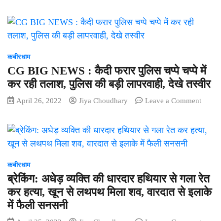
कबीरध
नक्सली
:
मुठभेड़
क्षत्रिय
वाले
कन्नुजि
स्थान
समाज
पर
की
कबीरधाम
जवानों
बैठक,
ने
CG BIG NEWS : कैदी फरार पुलिस चप्पे चप्पे में
समाज
उठाया
कर रही तलाश, पुलिस की बड़ी लापरवाही, देखे तस्वीर
एकता
आनंद,
on
April 26, 2022
Jiya Choudhary
Leave a Comment
पर
एएसपी
CG
जोर,
भी
BIG
भवन
रंगी
NEW
निर्माण
छतीसगढ़
:
को
के
कैदी
लेकर
रंग
फरार
कबीरधाम
भी
पुलिस
चर्चा
ब्रेकिंग: अधेड़ व्यक्ति की धारदार हथियार से गला रेत
चप्पे
कर हत्या, खून से लथपथ मिला शव, वारदात से इलाके
चप्पे
में फैली सनसनी
में
कर