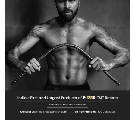
फैली
सनसनी