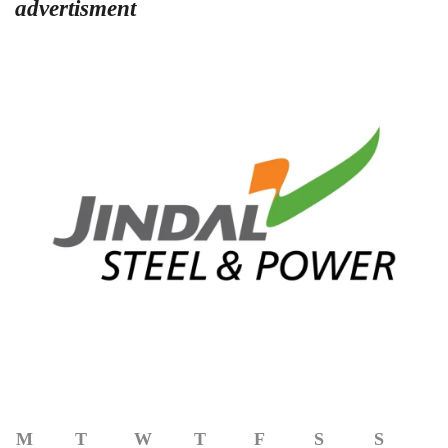
advertisment
M
T
W
T
F
S
S