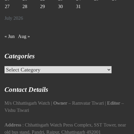
27
28
29
30
31
July 2026
« Jun
Aug »
Categories
Categories
Contact Details
M/s Chhattisgarh Watch |
Owner
– Ramvatar Tiwari |
Editor
–
Vishu Tiwari
Address
: Chhattisgarh Watch Press Complex, SST Tower, near
old bus stand, Pandri, Raipur, Chhattisgarh 492001