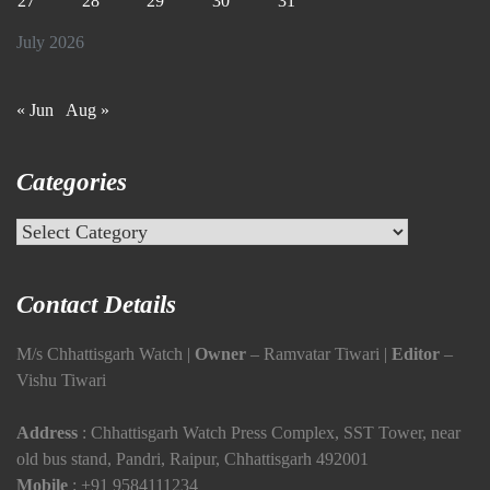
27
28
29
30
31
July 2026
« Jun
Aug »
Categories
Categories
Contact Details
M/s Chhattisgarh Watch |
Owner
– Ramvatar Tiwari |
Editor
–
Vishu Tiwari
Address
: Chhattisgarh Watch Press Complex, SST Tower, near
old bus stand, Pandri, Raipur, Chhattisgarh 492001
Mobile
:
+91 9584111234