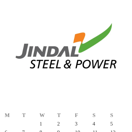
M
T
W
T
F
S
S
1
2
3
4
5