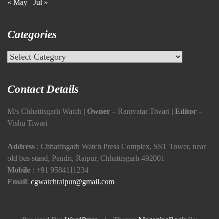
« May
Jul »
Categories
Categories
Contact Details
M/s Chhattisgarh Watch |
Owner
– Ramvatar Tiwari |
Editor
–
Vishu Tiwari
Address
: Chhattisgarh Watch Press Complex, SST Tower, near
old bus stand, Pandri, Raipur, Chhattisgarh 492001
Mobile
:
+91 9584111234
Email
:
cgwatchraipur@gmail.com