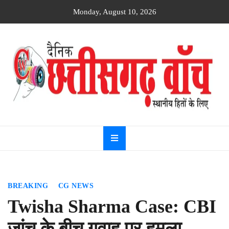
Skip
Monday, August 10, 2026
to
content
Dainik
Chhattisgarh
watch
BREAKING
CG NEWS
Twisha Sharma Case: CBI
जांच के बीच गवाह पर हमला,