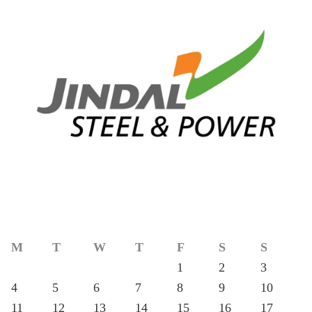
M
T
W
T
F
S
S
1
2
3
4
5
6
7
8
9
10
11
12
13
14
15
16
17