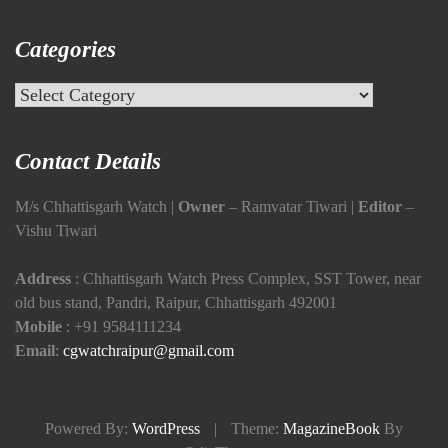
Categories
Categories
Contact Details
M/s Chhattisgarh Watch |
Owner
– Ramvatar Tiwari |
Editor
–
Vishu Tiwari
Address
: Chhattisgarh Watch Press Complex, SST Tower, near
old bus stand, Pandri, Raipur, Chhattisgarh 492001
Mobile
:
+91 9584111234
Email
:
cgwatchraipur@gmail.com
Powered By:
WordPress
|
Theme:
MagazineBook
By