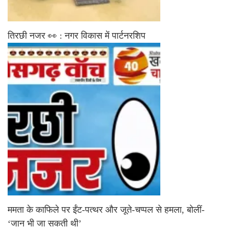
तिरछी नजर 👀 : नगर विकास में पार्टनरशिप
ममता के काफिले पर ईंट-पत्थर और जूते-चप्पल से हमला, बोलीं-
‘जान भी जा सकती थी’