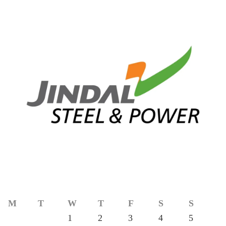
M
T
W
T
F
S
S
1
2
3
4
5