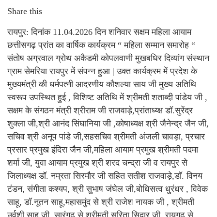
Share this
रायपुर: दिनांक 11.04.2026 दिन शनिवार सक्षम महिला आयाम
छत्तीसगढ़ प्रांत का वार्षिक कार्यक्रम “ महिला सम्मान समारोह “
संतोष अग्रवाल ग्रोथ अकैडमी कोपलवाणी मुखबधिर दिव्यांग संस्थान
ग्राम सेमरिया रायपुर में संपन्न हुआ | उक्त कार्यक्रम में प्रदेश के
मुख्यमंत्री की धर्मपत्नी आदरणीय कौशल्या साय जी मुख्य अतिथि
स्वरूप उपस्थित हुई , विशिष्ट अतिथि में श्रीमती शताब्दी पांडेय जी ,
सक्षम के संगठन मंत्री श्रीराम जी राजवाड़े,प्रांताध्य्क्ष डॉ.सुरेंद्र
शुक्ला जी,श्री आनंद सिंघानिया जी ,कोषाध्यक्ष श्री जैनेन्द्र जैन जी,
सचिव श्री अनूप पांडे जी,सहसचिव श्रीमती अंजली चावड़ा, प्रचार
प्रसार प्रमुख इंदिरा जैन जी,महिला आयाम प्रमुख श्रीमती पदमा
शर्मा जी, युवा आयाम प्रमुख श्री शरद चन्द्रा जी व रायपुर से
जिलाध्यक्ष डॉ. नम्रता सिरमौर जी सहित सतीश राजवाड़े,डॉ. विनय
टंडन, संगीता कश्यप, श्री सुभाष जंघेल जी,बोधिसत्व धुरंधर , विवेक
साहू, डॉ.नूतन साहू,महासमुंद से श्री राजेश नायक जी , श्रीमती
उर्वशी साहू जी, सारंगढ़ से श्रीमती सरिता सिदार जी, रायगढ़ से