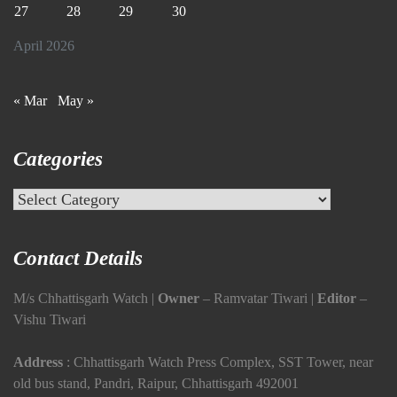
27
28
29
30
April 2026
« Mar
May »
Categories
Categories
Contact Details
M/s Chhattisgarh Watch |
Owner
– Ramvatar Tiwari |
Editor
–
Vishu Tiwari
Address
: Chhattisgarh Watch Press Complex, SST Tower, near
old bus stand, Pandri, Raipur, Chhattisgarh 492001