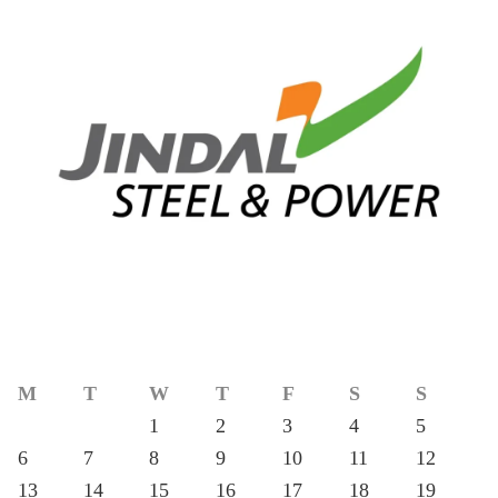
M
T
W
T
F
S
S
1
2
3
4
5
6
7
8
9
10
11
12
13
14
15
16
17
18
19