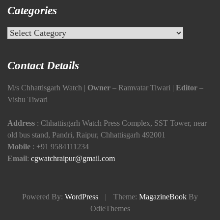
Categories
Categories
Contact Details
M/s Chhattisgarh Watch |
Owner
– Ramvatar Tiwari |
Editor
–
Vishu Tiwari
Address
: Chhattisgarh Watch Press Complex, SST Tower, near
old bus stand, Pandri, Raipur, Chhattisgarh 492001
Mobile
:
+91 9584111234
Email
:
cgwatchraipur@gmail.com
Powered By:
WordPress
|
Theme:
MagazineBook
By
OdieThemes