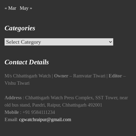
« Mar
May »
Categories
Categories
Contact Details
M/s Chhattisgarh Watch |
Owner
– Ramvatar Tiwari |
Editor
–
Vishu Tiwari
Address
: Chhattisgarh Watch Press Complex, SST Tower, near
old bus stand, Pandri, Raipur, Chhattisgarh 492001
Mobile
:
+91 9584111234
Email
:
cgwatchraipur@gmail.com