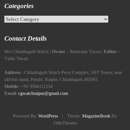
Categories
Categories
Contact Details
M/s Chhattisgarh Watch |
Owner
– Ramvatar Tiwari |
Editor
–
Vishu Tiwari
Address
: Chhattisgarh Watch Press Complex, SST Tower, near
old bus stand, Pandri, Raipur, Chhattisgarh 492001
Mobile
:
+91 9584111234
Email
:
cgwatchraipur@gmail.com
Powered By:
WordPress
|
Theme:
MagazineBook
By
OdieThemes