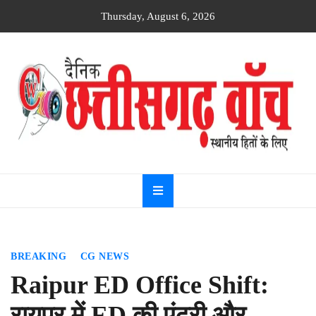
Skip
Thursday, August 6, 2026
to
content
Dainik
Chhattisgarh
watch
BREAKING
CG NEWS
Raipur ED Office Shift:
रायपुर में ED की एंट्री और