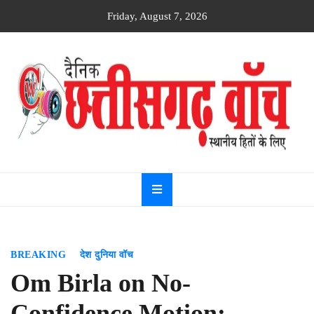
Skip
Friday, August 7, 2026
to
content
Dainik
Chhattisgarh
watch
BREAKING
देश दुनिया वॉच
Om Birla on No-
Confidence Motion: