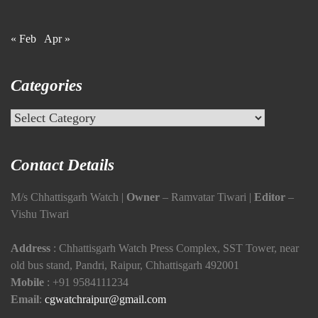
« Feb
Apr »
Categories
Categories
Contact Details
M/s Chhattisgarh Watch |
Owner
– Ramvatar Tiwari |
Editor
–
Vishu Tiwari
Address
: Chhattisgarh Watch Press Complex, SST Tower, near
old bus stand, Pandri, Raipur, Chhattisgarh 492001
Mobile
:
+91 9584111234
Email
:
cgwatchraipur@gmail.com