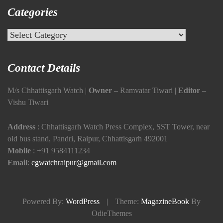
Categories
Categories
Contact Details
M/s Chhattisgarh Watch |
Owner
– Ramvatar Tiwari |
Editor
–
Vishu Tiwari
Address
: Chhattisgarh Watch Press Complex, SST Tower, near
old bus stand, Pandri, Raipur, Chhattisgarh 492001
Mobile
:
+91 9584111234
Email
:
cgwatchraipur@gmail.com
Powered By:
WordPress
|
Theme:
MagazineBook
By
OdieThemes