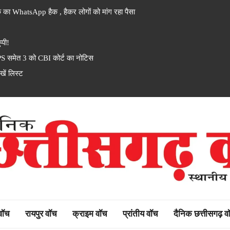
 का WhatsApp हैक , हैकर लोगों को मांग रहा पैसा
्पी!
PS समेत 3 को CBI कोर्ट का नोटिस
ें लिस्ट
rh watch
 वॉच
रायपुर वॉच
क्राइम वॉच
प्रांतीय वॉच
दैनिक छत्तीसगढ़ व