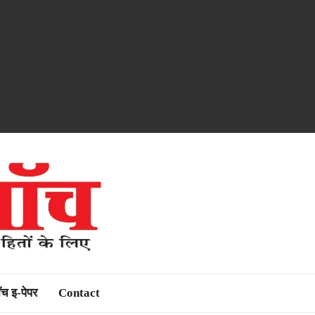
ॉच इ-पेपर
Contact