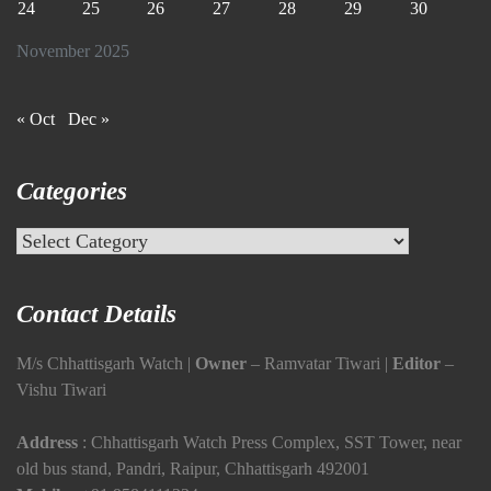
24
25
26
27
28
29
30
November 2025
« Oct
Dec »
Categories
Categories
Contact Details
M/s Chhattisgarh Watch |
Owner
– Ramvatar Tiwari |
Editor
–
Vishu Tiwari
Address
: Chhattisgarh Watch Press Complex, SST Tower, near
old bus stand, Pandri, Raipur, Chhattisgarh 492001