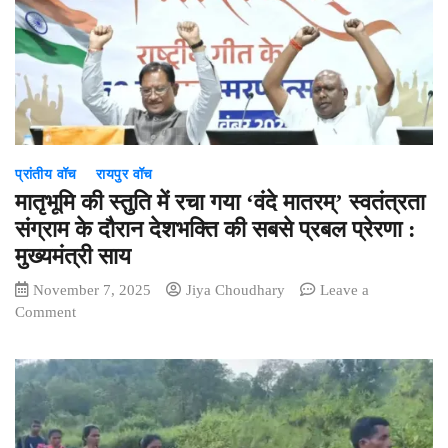
युवक
की
अधजली
लाश,
बेरहमी
से
हत्या
कर
प्रांतीय वॉच
रायपुर वॉच
जलाने
की
मातृभूमि की स्तुति में रचा गया ‘वंदे मातरम्’ स्वतंत्रता
कोशिश
संग्राम के दौरान देशभक्ति की सबसे प्रबल प्रेरणा :
मुख्यमंत्री साय
November 7, 2025
Jiya Choudhary
Leave a
on
Comment
मातृभूमि
की
स्तुति
में
रचा
गया