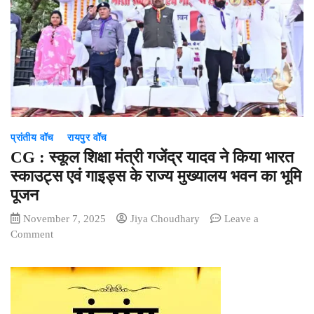
योग
प्रशिक्षकों
की
होगी
बंपर
भर्ती,
ऐसे
होगा
सेलेक्शन,
प्रांतीय वॉच
रायपुर वॉच
जानिए
पूरी
CG : स्कूल शिक्षा मंत्री गजेंद्र यादव ने किया भारत
डिटेल्स
स्काउट्स एवं गाइड्स के राज्य मुख्यालय भवन का भूमि
पूजन
November 7, 2025
Jiya Choudhary
Leave a
on
Comment
CG
:
स्कूल
शिक्षा
मंत्री