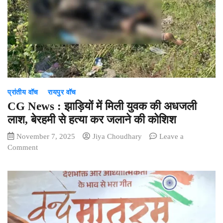
का
नोटिफिकेशन
जारी,
जानिए
कितने
दिन
बंद
रहेंगे
प्रांतीय वॉच
रायपुर वॉच
स्कूल
CG News : झाड़ियों में मिली युवक की अधजली
लाश, बेरहमी से हत्या कर जलाने की कोशिश
November 7, 2025
Jiya Choudhary
Leave a
on
Comment
CG
News
:
झाड़ियों
में
मिली