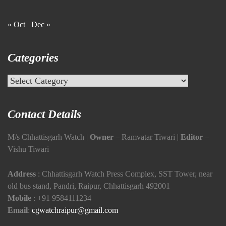
« Oct
Dec »
Categories
Categories
Contact Details
M/s Chhattisgarh Watch |
Owner
– Ramvatar Tiwari |
Editor
–
Vishu Tiwari
Address
: Chhattisgarh Watch Press Complex, SST Tower, near
old bus stand, Pandri, Raipur, Chhattisgarh 492001
Mobile
:
+91 9584111234
Email
:
cgwatchraipur@gmail.com