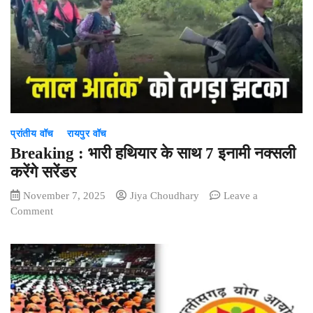
‘वंदे
मातरम्’
स्वतंत्रता
संग्राम
के
दौरान
देशभक्ति
की
प्रांतीय वॉच
रायपुर वॉच
सबसे
प्रबल
Breaking : भारी हथियार के साथ 7 इनामी नक्सली
प्रेरणा
करेंगे सरेंडर
:
November 7, 2025
Jiya Choudhary
Leave a
मुख्यमंत्री
on
Comment
साय
Breaking
:
भारी
हथियार
के
साथ