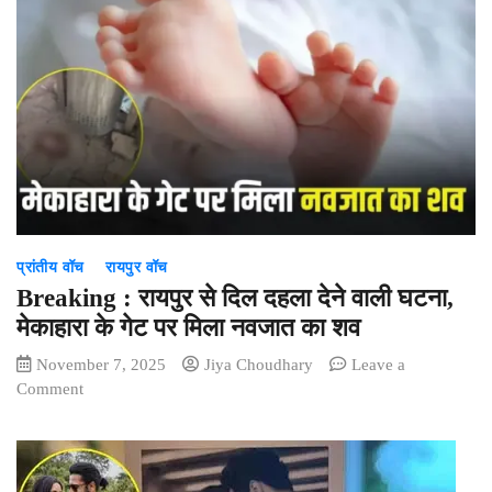
साय
का
गुजरात
दौरा:
अहमदाबाद
में
होंगे
‘छत्तीसगढ़
इनवेस्टर
कनेक्ट’
कार्यक्रम
प्रांतीय वॉच
रायपुर वॉच
में
शामिल
Breaking : रायपुर से दिल दहला देने वाली घटना,
मेकाहारा के गेट पर मिला नवजात का शव
November 7, 2025
Jiya Choudhary
Leave a
on
Comment
Breaking
:
रायपुर
से