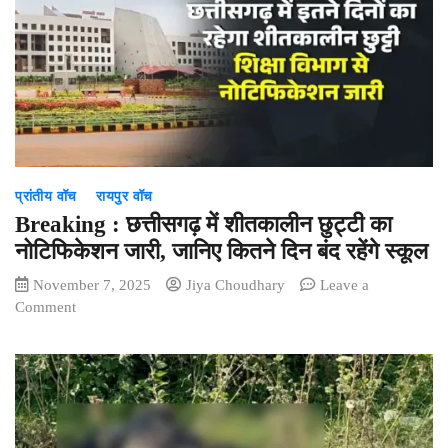
गूंजी
किलकारी,
कैटरीना
ने
बेबी
बॉय
को
दिया
जन्म
प्रांतीय वॉच
रायपुर वॉच
Breaking : छत्तीसगढ़ में शीतकालीन छुट्टी का
नोटिफिकेशन जारी, जानिए कितने दिन बंद रहेंगे स्कूल
November 7, 2025
Jiya Choudhary
Leave a
on
Comment
Breaking
:
छत्तीसगढ़
में
शीतकालीन
छुट्टी