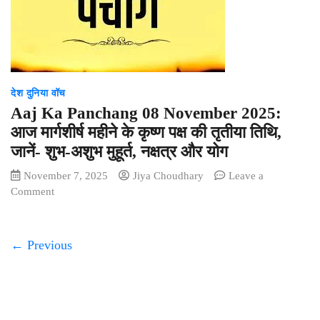
गजेंद्र
यादव
ने
किया
भारत
स्काउट्स
देश दुनिया वॉच
एवं
Aaj Ka Panchang 08 November 2025:
गाइड्स
आज मार्गशीर्ष महीने के कृष्ण पक्ष की तृतीया तिथि,
के
जानें- शुभ-अशुभ मुहूर्त, नक्षत्र और योग
राज्य
मुख्यालय
November 7, 2025
Jiya Choudhary
Leave a
भवन
on
Comment
का
Aaj
भूमि
Ka
पूजन
Panchang
← Previous
08
November
2025:
आज
मार्गशीर्ष