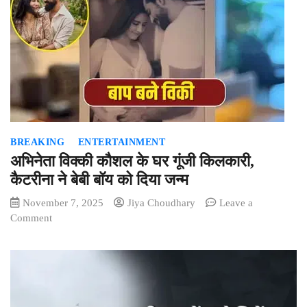
दिल
दहला
देने
वाली
घटना,
मेकाहारा
के
गेट
पर
BREAKING
ENTERTAINMENT
मिला
अभिनेता विक्की कौशल के घर गूंजी किलकारी,
नवजात
का
कैटरीना ने बेबी बॉय को दिया जन्म
शव
November 7, 2025
Jiya Choudhary
Leave a
on
Comment
अभिनेता
विक्की
कौशल
के
घर