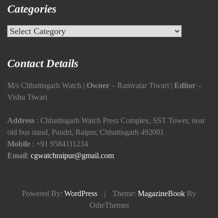
Categories
Categories
Contact Details
M/s Chhattisgarh Watch |
Owner
– Ramvatar Tiwari |
Editor
–
Vishu Tiwari
Address
: Chhattisgarh Watch Press Complex, SST Tower, near
old bus stand, Pandri, Raipur, Chhattisgarh 492001
Mobile
:
+91 9584111234
Email
:
cgwatchraipur@gmail.com
Powered By:
WordPress
|
Theme:
MagazineBook
By
OdieThemes