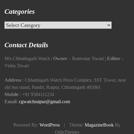
Categories
Categories
Contact Details
M/s Chhattisgarh Watch |
Owner
– Ramvatar Tiwari |
Editor
–
Vishu Tiwari
Address
: Chhattisgarh Watch Press Complex, SST Tower, near
old bus stand, Pandri, Raipur, Chhattisgarh 492001
Mobile
:
+91 9584111234
Email
:
cgwatchraipur@gmail.com
Powered By:
WordPress
|
Theme:
MagazineBook
By
OdieThemes