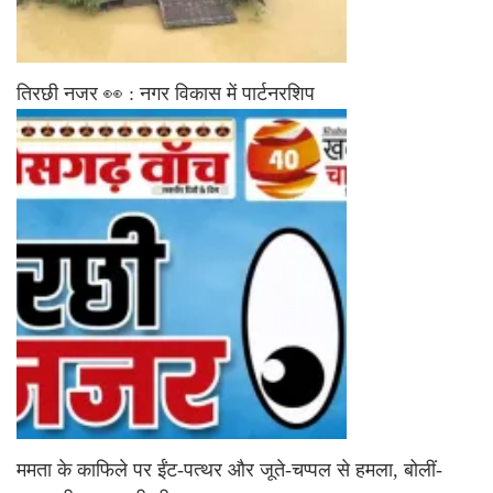
तिरछी नजर 👀 : नगर विकास में पार्टनरशिप
ममता के काफिले पर ईंट-पत्थर और जूते-चप्पल से हमला, बोलीं-