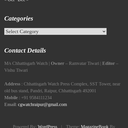
Categories
Categories
Contact Details
M/s Chhattisgarh Watch |
Owner
– Ramvatar Tiwari |
Editor
–
Vishu Tiwari
Address
: Chhattisgarh Watch Press Complex, SST Tower, near
old bus stand, Pandri, Raipur, Chhattisgarh 492001
Mobile
:
+91 9584111234
Email
:
cgwatchraipur@gmail.com
Powered By:
WordPress
|
Theme:
MagazineBook
By