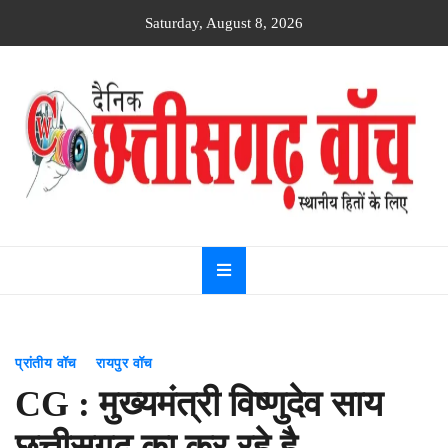
Skip
Saturday, August 8, 2026
to
content
Dainik
Chhattisgarh
watch
प्रांतीय वॉच
रायपुर वॉच
CG : मुख्यमंत्री विष्णुदेव साय
छत्तीसगढ़ का कर रहे है