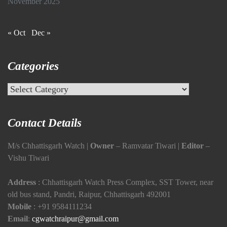
November 2025
« Oct
Dec »
Categories
Categories
Contact Details
M/s Chhattisgarh Watch |
Owner
– Ramvatar Tiwari |
Editor
–
Vishu Tiwari
Address
: Chhattisgarh Watch Press Complex, SST Tower, near
old bus stand, Pandri, Raipur, Chhattisgarh 492001
Mobile
:
+91 9584111234
Email
:
cgwatchraipur@gmail.com