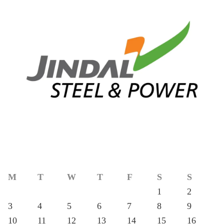
M
T
W
T
F
S
S
1
2
3
4
5
6
7
8
9
10
11
12
13
14
15
16