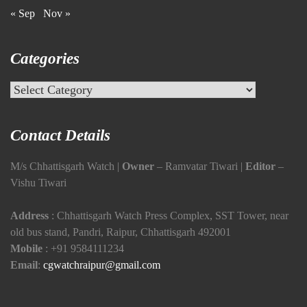
« Sep
Nov »
Categories
Categories
Contact Details
M/s Chhattisgarh Watch |
Owner
– Ramvatar Tiwari |
Editor
–
Vishu Tiwari
Address
: Chhattisgarh Watch Press Complex, SST Tower, near
old bus stand, Pandri, Raipur, Chhattisgarh 492001
Mobile
:
+91 9584111234
Email
:
cgwatchraipur@gmail.com