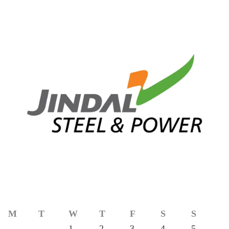
M
T
W
T
F
S
S
1
2
3
4
5