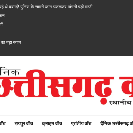
 दबंगई! पुलिस के सामने कान पकड़कर मांगनी पड़ी माफी
 जान
ें
ी का बड़ा बयान
rh watch
 वॉच
रायपुर वॉच
क्राइम वॉच
प्रांतीय वॉच
दैनिक छत्तीसगढ़ व