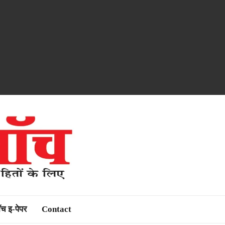
ॉच इ-पेपर
Contact